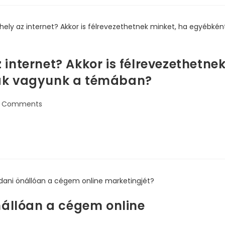
internet? Akkor is félrevezethetne
sak vagyunk a témában?
 Comments
llóan a cégem online