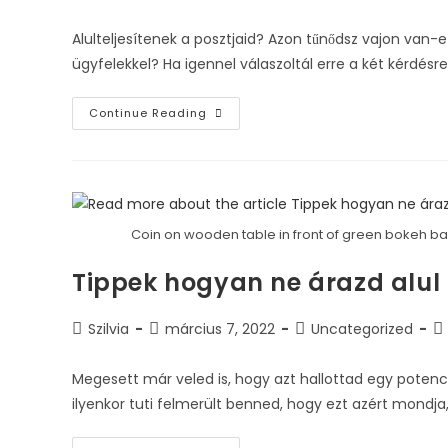
Alulteljesítenek a posztjaid? Azon tűnődsz vajon van
ügyfelekkel? Ha igennel válaszoltál erre a két kérdésr
Continue Reading
Coin on wooden table in front of green bokeh b
Tippek hogyan ne árazd alul
Szilvia
március 7, 2022
Uncategorized
Megesett már veled is, hogy azt hallottad egy potenciá
ilyenkor tuti felmerült benned, hogy ezt azért mondj