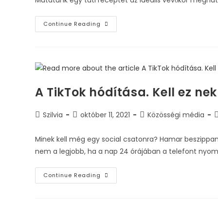
Mutatunk egy tuti receptet az ideális vevőkör megha
Continue Reading
A TikTok hódítása. Kell ez ne
Szilvia
október 11, 2021
Közösségi média
Minek kell még egy social csatonra? Hamar beszippant 
nem a legjobb, ha a nap 24 órájában a telefont nyom
Continue Reading