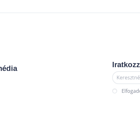
Iratkozz
média
Elfogad