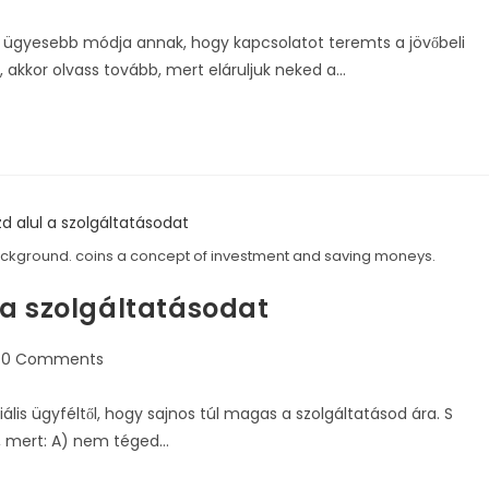
-e ügyesebb módja annak, hogy kapcsolatot teremts a jövőbeli
e, akkor olvass tovább, mert eláruljuk neked a…
ackground. coins a concept of investment and saving moneys.
 a szolgáltatásodat
0 Comments
lis ügyféltől, hogy sajnos túl magas a szolgáltatásod ára. S
a, mert: A) nem téged…