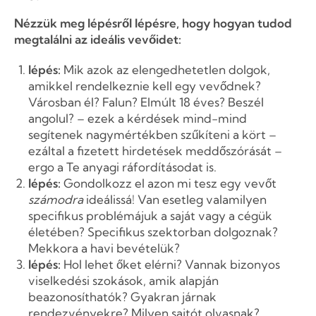
Nézzük meg lépésről lépésre, hogy hogyan tudod
megtalálni az ideális vevőidet:
lépés:
Mik azok az elengedhetetlen dolgok,
amikkel rendelkeznie kell egy vevődnek?
Városban él? Falun? Elmúlt 18 éves? Beszél
angolul? – ezek a kérdések mind-mind
segítenek nagymértékben szűkíteni a kört –
ezáltal a fizetett hirdetések meddőszórását –
ergo a Te anyagi ráfordításodat is.
lépés:
Gondolkozz el azon mi tesz egy vevőt
számodra
ideálissá! Van esetleg valamilyen
specifikus problémájuk a saját vagy a cégük
életében? Specifikus szektorban dolgoznak?
Mekkora a havi bevételük?
lépés:
Hol lehet őket elérni? Vannak bizonyos
viselkedési szokások, amik alapján
beazonosíthatók? Gyakran járnak
rendezvényekre? Milyen sajtót olvasnak?