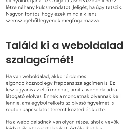
előnyökkel jár a Te szolgáltatásod s ezekből hozz
létre néhány kulcsmondatot. Jeligét, ha úgy tetszik.
Nagyon fontos, hogy ezek mind a kliens
szemszögéből legyenek megfogalmazva.
Találd ki a weboldalad
szalagcímét!
Ha van weboldalad, akkor érdemes
elgondolkoznod egy frappáns szalagcímen is. Ez
lesz ugyanis az első mondat, amit a weboldaladra
látogató elolvas. Ennek a mondatnak olyannak kell
lennie, ami egyből felkelti az olvasó figyelmét, s
rögtön kapcsolatot teremt közted és közte.
Ha a weboldaladnak van olyan része, ahol a vevők
leírhatják a tapasztalatukat, értékelhetik a