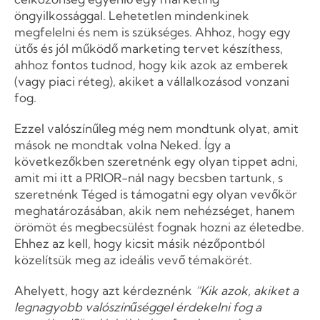
öngyilkossággal. Lehetetlen mindenkinek
megfelelni és nem is szükséges. Ahhoz, hogy egy
ütős és jól működő marketing tervet készíthess,
ahhoz fontos tudnod, hogy kik azok az emberek
(vagy piaci réteg), akiket a vállalkozásod vonzani
fog.
Ezzel valószínűleg még nem mondtunk olyat, amit
mások ne mondtak volna Neked. Így a
következőkben szeretnénk egy olyan tippet adni,
amit mi itt a PRIOR-nál nagy becsben tartunk, s
szeretnénk Téged is támogatni egy olyan vevőkör
meghatározásában, akik nem nehézséget, hanem
örömöt és megbecsülést fognak hozni az életedbe.
Ehhez az kell, hogy kicsit másik nézőpontból
közelítsük meg az ideális vevő témakörét.
Ahelyett, hogy azt kérdeznénk
“Kik azok, akiket a
legnagyobb valószínűséggel érdekelni fog a