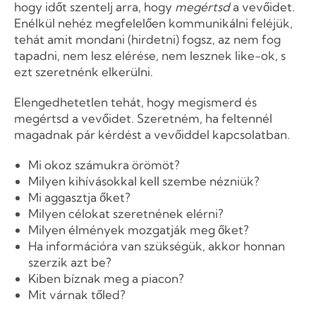
hogy időt szentelj arra, hogy
megértsd
a vevőidet.
Enélkül nehéz megfelelően kommunikálni feléjük,
tehát amit mondani (hirdetni) fogsz, az nem fog
tapadni, nem lesz elérése, nem lesznek like-ok, s
ezt szeretnénk elkerülni.
Elengedhetetlen tehát, hogy megismerd és
megértsd a vevőidet. Szeretném, ha feltennél
magadnak pár kérdést a vevőiddel kapcsolatban.
Mi okoz számukra örömöt?
Milyen kihívásokkal kell szembe nézniük?
Mi aggasztja őket?
Milyen célokat szeretnének elérni?
Milyen élmények mozgatják meg őket?
Ha információra van szükségük, akkor honnan
szerzik azt be?
Kiben bíznak meg a piacon?
Mit várnak tőled?