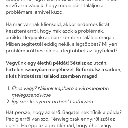
vevő arra vágyik, hogy megoldást találjon a
problémára, amivel küzd.
Ha már vannak klienseid, akkor érdemes listát
készíteni arról, hogy mik azok a problémák,
amikkel leggyakrabban szemben találod magad.
Miben segítettél eddig nekik a legtöbbet? Milyen
problémáról beszélnek a legtöbbet az ügyfeleid?
Vegyünk egy élethű példát! Sétálsz az utcán,
hirtelen iszonyúan megéhezel. Befordulsz a sarkon,
s két hirdetéssel találod szemben magad:
Éhes vagy? Nálunk kapható a város legjobb
melegszendvicse
Így süss kenyeret otthon! tanfolyam
Hát persze, hogy az első. Bagatellnek tűnik a példa?
Pedig erről van szó. Tényleg csak ennyiről szól az
egész. Ha épp az a problémád, hogy éhes vagy,