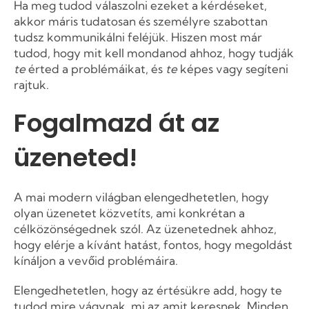
Ha meg tudod válaszolni ezeket a kérdéseket,
akkor máris tudatosan és személyre szabottan
tudsz kommunikálni feléjük. Hiszen most már
tudod, hogy mit kell mondanod ahhoz, hogy tudják
te
érted a problémáikat, és
te
képes vagy segíteni
rajtuk.
Fogalmazd át az
üzeneted!
A mai modern világban elengedhetetlen, hogy
olyan üzenetet közvetíts, ami konkrétan a
célközönségednek szól. Az üzenetednek ahhoz,
hogy elérje a kívánt hatást, fontos, hogy megoldást
kínáljon a vevőid problémáira.
Elengedhetetlen, hogy az értésükre add, hogy te
tudod mire vágynak, mi az amit keresnek. Minden