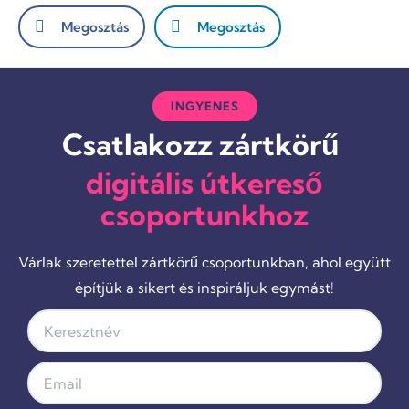
Megosztás
Megosztás
INGYENES
Csatlakozz zártkörű
digitális útkereső
csoportunkhoz
Várlak szeretettel zártkörű csoportunkban, ahol együtt
építjük a sikert és inspiráljuk egymást!