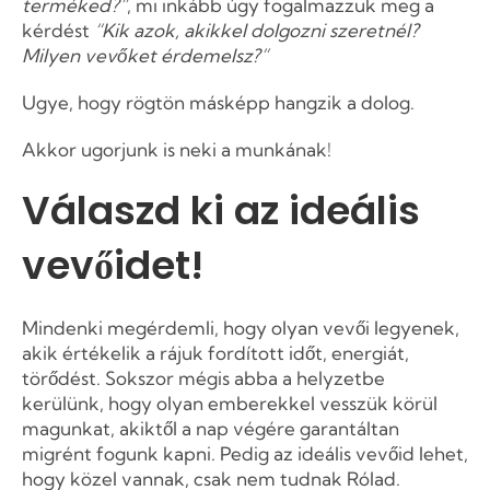
terméked?”
, mi inkább úgy fogalmazzuk meg a
kérdést
“Kik azok, akikkel dolgozni szeretnél?
Milyen vevőket érdemelsz?”
Ugye, hogy rögtön másképp hangzik a dolog.
Akkor ugorjunk is neki a munkának!
Válaszd ki az ideális
vevőidet!
Mindenki megérdemli, hogy olyan vevői legyenek,
akik értékelik a rájuk fordított időt, energiát,
törődést. Sokszor mégis abba a helyzetbe
kerülünk, hogy olyan emberekkel vesszük körül
magunkat, akiktől a nap végére garantáltan
migrént fogunk kapni. Pedig az ideális vevőid lehet,
hogy közel vannak, csak nem tudnak Rólad.