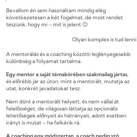
Bevallom én sem használtam mindig elég
következetesen a két fogalmat, de most rendet
teszünk, hogy mi – mit is jelent 🙂
Olyan komplex is tud lenni
A mentorálás és a coaching közötti leglényegesebb
különbség a folyamat tartalma.
Egy mentor a saját témakörében szakmailag jártas
,
és előrébb jár az úton, mint a mentorált, mutatja az
utat, konkrét javaslatokat tesz.
Nem dönt a mentorált helyett, és nem vállal át
felelősséget, de világosan láttatja az opcionális
lehetőségek előnyeit és hátrányait, adott esetben
irányt is mutat – ha felkérik rá.
A coaching egy módszertan, a coach pedig szó