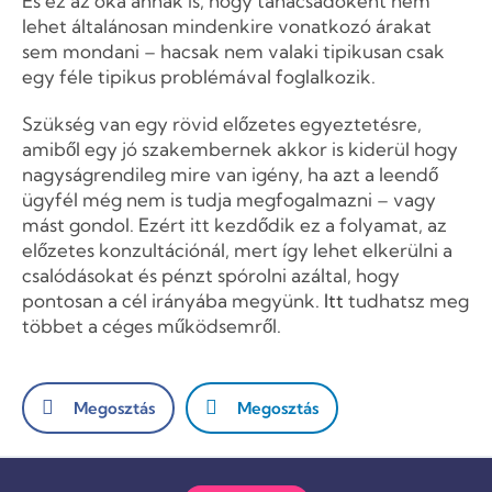
És ez az oka annak is, hogy tanácsadóként nem
lehet általánosan mindenkire vonatkozó árakat
sem mondani – hacsak nem valaki tipikusan csak
egy féle tipikus problémával foglalkozik.
Szükség van egy rövid előzetes egyeztetésre,
amiből egy jó szakembernek akkor is kiderül hogy
nagyságrendileg mire van igény, ha azt a leendő
ügyfél még nem is tudja megfogalmazni – vagy
mást gondol. Ezért itt kezdődik ez a folyamat, az
előzetes konzultációnál, mert így lehet elkerülni a
csalódásokat és pénzt spórolni azáltal, hogy
pontosan a cél irányába megyünk.
Itt
tudhatsz meg
többet a céges működsemről.
Megosztás
Megosztás