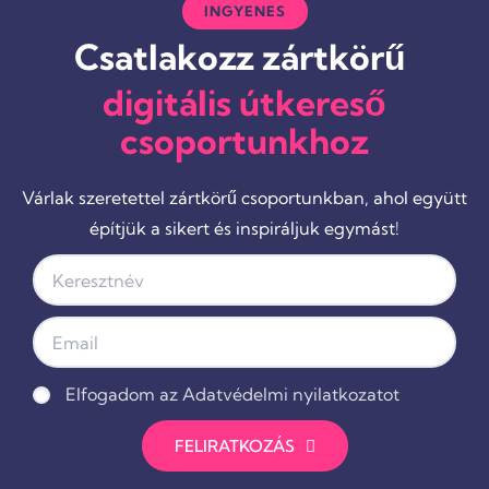
INGYENES
Csatlakozz zártkörű
digitális útkereső
csoportunkhoz
Várlak szeretettel zártkörű csoportunkban, ahol együtt
építjük a sikert és inspiráljuk egymást!
Elfogadom az Adatvédelmi nyilatkozatot
FELIRATKOZÁS