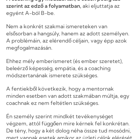
szerint az edző a folyamatban,
aki eljuttatja az
egyént A-ból B-be.
Nem a konkrét szakmai ismereteken van
elsősorban a hangsúly, hanem az adott személyen.
A problémáin, az elérendő céljain, vagy épp azok
megfogalmazásán.
Ehhez mély emberismeret (és ember szeretet),
beleérző képesség, empátia, és a coaching
módszertanának ismerete szükséges.
A fentiekből következik, hogy a mentornak
minden esetben van adott szakmában múltja, egy
coachnak ez nem feltétlen szükséges.
Én személy szerint mindkét tevékenységet
végzem, attól függően mire kérnek fel konkrétan.
De tény, hogy a két dolog néha össze tud mosódni,
mert vannak esetek amikor az üzleti célok elérését