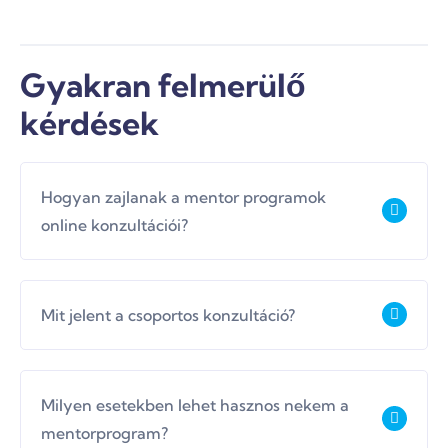
Gyakran felmerülő
kérdések
Hogyan zajlanak a mentor programok
online konzultációi?
Az ingyenes kötetlen beszélgetésen
Mit jelent a csoportos konzultáció?
megbeszéljük mire van leginkább szükséged, és
egyeztetjük az időpontokat, hogy 2-3 hetente
milyen időpontban találkozunk. Visszaigazolom
Hetente egy előre egyeztetett mindig fix
neked e-mailben, érkezik az általad megadott
Milyen esetekben lehet hasznos nekem a
időpontban “találkozunk” az online térben és
címre a számla, amelynek teljesítése után
mentorprogram?
felteheted az adott témával kapcsolatos