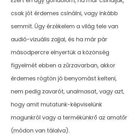
Ezért én úgy gondolom, ha már csináljuk,
csak jót érdemes csinálni, vagy inkább
semmit. Úgy érzékelem a világ tele van
audió-vizuális zajjal, és ha már pár
másodpercre elnyertük a közönség
figyelmét ebben a zűrzavarban, akkor
érdemes rögtön jó benyomást kelteni,
nem pedig zavarót, unalmasat, vagy azt,
hogy amit mutatunk-képviselünk
magunkról vagy a termékünkrő az amatőr
(módon van tálalva).