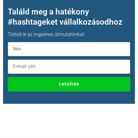
Találd meg a hatékony
#hashtageket vállalkozásodhoz
Töltsd le az ingyenes útmutatónkat.
Letöltés